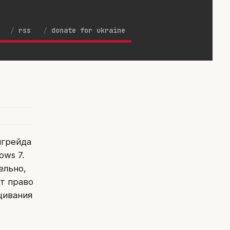
rss
donate for ukraine
нгрейда
ows 7.
ельно,
ют право
щивания