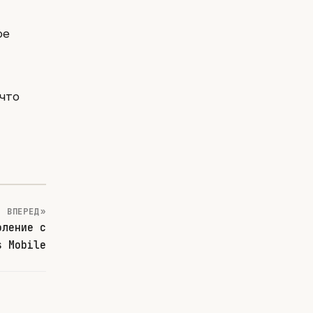
ое
 что
ВПЕРЕД »
оление с
s Mobile