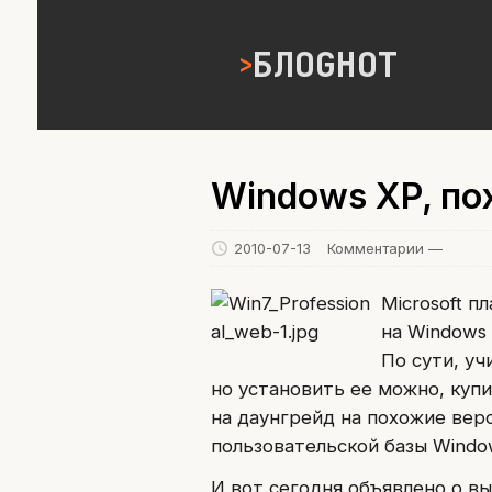
БЛОGНОТ
Windows XP, по
2010-07-13
Комментарии —
Microsoft 
на Windows 
По сути, уч
но установить ее можно, купи
на даунгрейд на похожие верс
пользовательской базы Windo
И вот сегодня объявлено о в