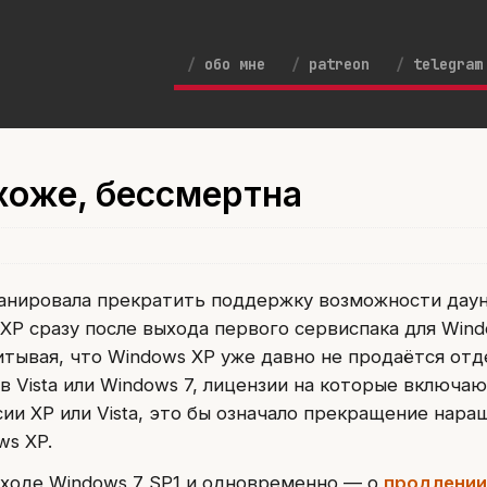
обо мне
patreon
telegram
хоже, бессмертна
планировала прекратить поддержку возможности дау
XP сразу после выхода первого сервиспака для Wind
итывая, что Windows XP уже давно не продаётся отд
в Vista или Windows 7, лицензии на которые включа
ии XP или Vista, это бы означало прекращение нара
ws XP.
ыходе Windows 7 SP1 и одновременно — о
продлении