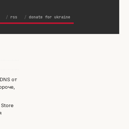
rss
donate for ukraine
 DNS от
ороче,
 Store
я