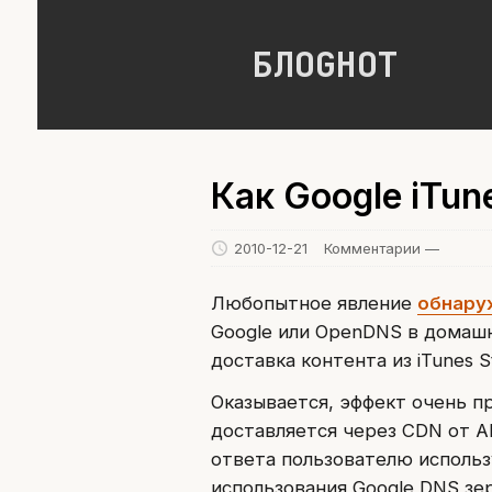
БЛОGНОТ
Как Google iTun
2010-12-21
Комментарии —
Любопытное явление
обнару
Google или OpenDNS в домашне
доставка контента из iTunes S
Оказывается, эффект очень п
доставляется через CDN от A
ответа пользователю использу
использования Google DNS зер