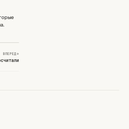
оторые
а.
ВПЕРЕД »
осчитали