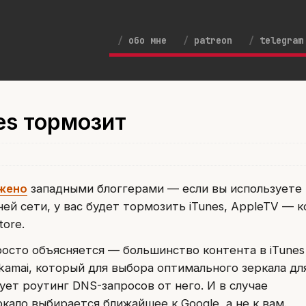
обо мне
patreon
telegram
es тормозит
жено
западными блоггерами — если вы используете
й сети, у вас будет тормозить iTunes, AppleTV — к
tore.
росто объясняется — большинство контента в iTunes
kamai, который для выбора оптимального зеркала дл
ет роутинг DNS-запросов от него. И в случае
кало выбирается ближайшее к Google, а не к вам.