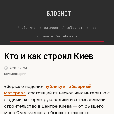
БЛОGНОТ
обо мне
patreon
telegram
rss
donate for ukraine
Кто и как строил Киев
2011-07-24
Комментарии —
«Зеркало недели»
публикует обширный
материал
, состоящий из нескольких интервью с
людьми, которые руководили и согласовывали
строительство в центре Киева — от бывшего
мэра Омельченко до бывшего главного