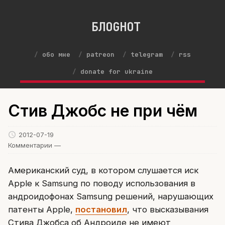
БЛОGНОТ
обо мне
patreon
telegram
rss
donate for ukraine
Стив Джобс не при чём
2012-07-19
Комментарии —
Американский суд, в котором слушается иск
Apple к Samsung по поводу использования в
андроидофонах Samsung решений, нарушающих
патенты Apple,
постановил
, что высказывания
Стива Джобса об Андроиде не имеют