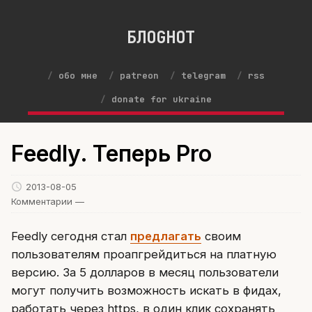
БЛОGНОТ
обо мне
patreon
telegram
rss
donate for ukraine
Feedly. Теперь Pro
2013-08-05
Комментарии —
Feedly сегодня стал
предлагать
своим
пользователям проапгрейдиться на платную
версию. За 5 долларов в месяц пользователи
могут получить возможность искать в фидах,
работать через https, в один клик сохранять