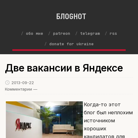
БЛОGНОТ
обо мне
patreon
telegram
rss
donate for ukraine
Две вакансии в Яндексе
2013-09-22
Комментарии —
Когда-то этот
блог был неплохим
источником
хороших
кандидатов для