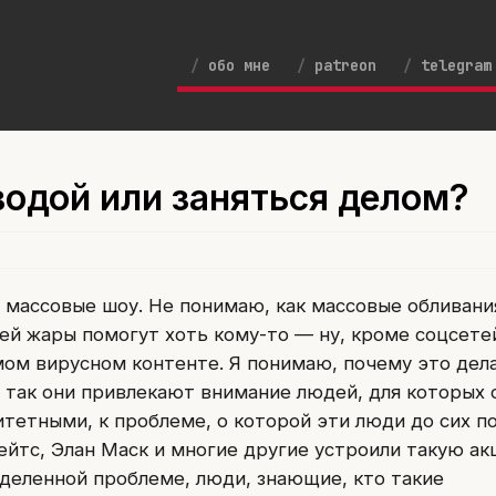
обо мне
patreon
telegram
водой или заняться делом?
массовые шоу. Не понимаю, как массовые обливани
ней жары помогут хоть кому-то — ну, кроме соцсете
мом вирусном контенте. Я понимаю, почему это дел
так они привлекают внимание людей, для которых 
тетными, к проблеме, о которой эти люди до сих п
 Гейтс, Элан Маск и многие другие устроили такую а
деленной проблеме, люди, знающие, кто такие