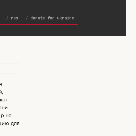
rss
donate for ukraine
я
й,
ают
они
ор не
кцию для