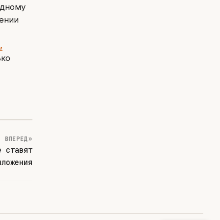
одному
ении
,
ько
ВПЕРЕД »
е ставят
иложения