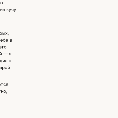
го
ил кучу
рых,
себе в
его
й — я
щил о
ирой
ется
но,