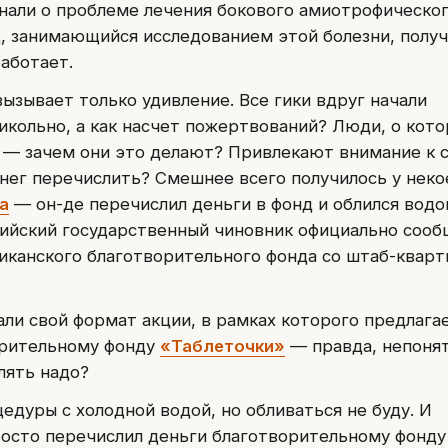
нали о проблеме лечения бокового амиотрофическо
д, занимающийся исследованием этой болезни, получ
аботает.
 вызывает только удивление. Все гики вдруг начали
икольно, а как насчет пожертвований? Люди, о кото
т, — зачем они это делают? Привлекают внимание к 
нег перечислить? Смешнее всего получилось у неко
а
— он-де перечислил деньги в фонд и облился водо
ийский государственный чиновник официально сооб
иканского благотворительного фонда со штаб-кварт
ли свой формат акции, в рамках которого предлага
орительному фонду
«Таблеточки»
— правда, непонят
лять надо?
едуры с холодной водой, но обливаться не буду. И
просто перечислил деньги благотворительному фонду