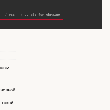
rss
donate for ukraine
енным
сновной
 такой