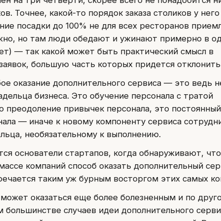
в. Точнее, какой-то порядок заказа столиков у него
ение посадки до 100% не для всех ресторанов прием
жно, но там люди обедают и ужинают примерно в од
ет) — так какой может быть практический смысл в
заявок, большую часть которых придется отклонить
бое оказание дополнительного сервиса — это ведь н
адельца бизнеса. Это обучение персонала с тратой
о преодоление привычек персонала, это постоянный
нала — иначе к новому компоненту сервиса сотрудн
ельца, необязательному к выполнению.
тся основатели стартапов, когда обнаруживают, что
массе компаний способ оказать дополнительный сер
речается таким уж бурным восторгом этих самых ко
может оказаться еще более болезненным и по друг
м большинстве случаев идеи дополнительного серви