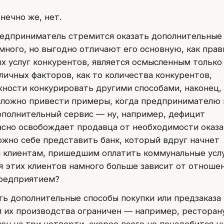
нечно же, нет.
редприниматель стремится оказать дополнительные 
много, но выгодно отличают его основную, как прав
ых услуг конкурентов, является осмысленным только
личных факторов, как то количества конкурентов,
жности конкурировать другими способами, наконец,
сложно привести примеры, когда предпринимателю 
ополнительный сервис — ну, например, дефицит
асно освобождает продавца от необходимости оказа
ожно себе представить банк, который вдруг начнет
м клиентам, пришедшим оплатить коммунальные усл
я этих клиентов намного больше зависит от отношен
редприятием?
ь дополнительные способы покупки или предзаказа
ем их производства ограничен — например, ресторан
ен на три четверти, скорее всего не понадобится н