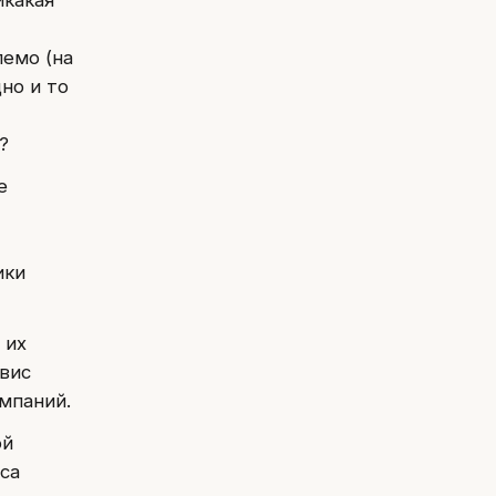
лемо (на
но и то
?
е
ики
 их
вис
мпаний.
ой
са