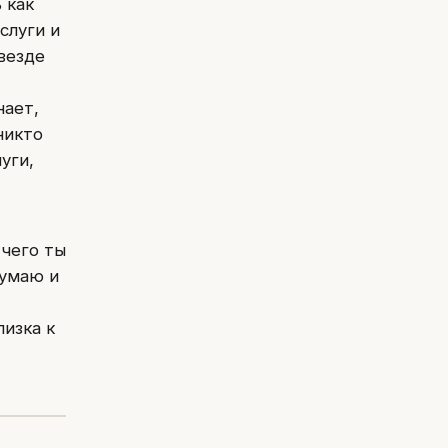
 как
слуги и
везде
нает,
никто
уги,
 чего ты
думаю и
лизка к