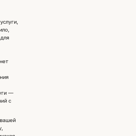
услуги,
ило,
 для
нет
ния
уги —
ий с
 вашей
у,
икакая