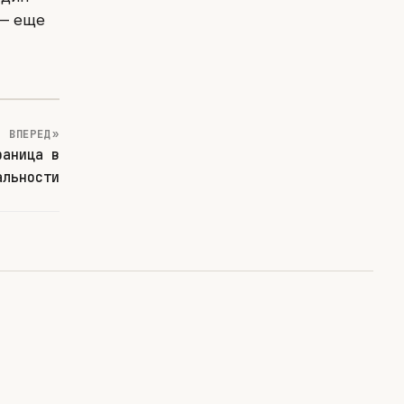
 — еще
ВПЕРЕД »
раница в
альности