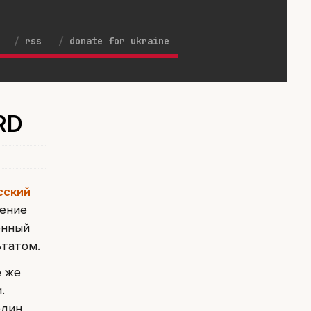
rss
donate for ukraine
RD
сский
жение
енный
ьтатом.
е же
.
один