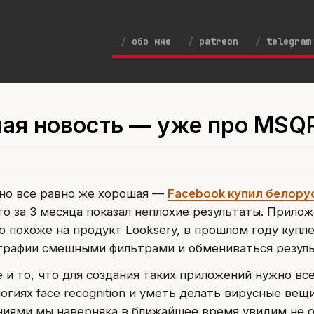
обо мне
patreon
telegram
шая новость — уже про MSQ
 но все равно же хорошая —
Facebook купил белору
го за 3 месяца показал неплохие результаты. Прило
о похоже на продукт Looksery, в прошлом году купл
ографии смешными фильтрами и обмениваться резул
 и то, что для создания таких приложений нужно вс
огиях face recognition и уметь делать вирусные вещи
ниями мы наверняка в ближайшее время увидим не 