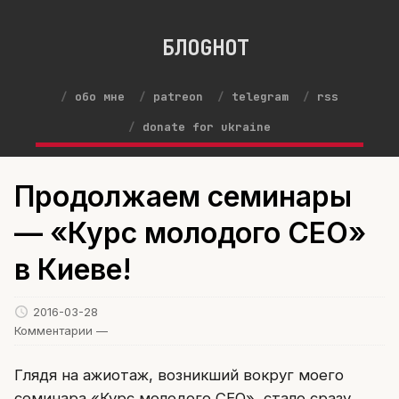
БЛОGНОТ
обо мне
patreon
telegram
rss
donate for ukraine
Продолжаем семинары
— «Курс молодого CEO»
в Киеве!
2016-03-28
Комментарии —
Глядя на ажиотаж, возникший вокруг моего
семинара «Курс молодого СЕО», стало сразу