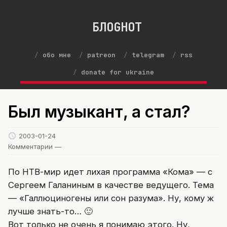
БЛОGНОТ
обо мне
patreon
telegram
rss
donate for ukraine
Был музыкант, а стал?
2003-01-24
Комментарии —
По НТВ-мир идет лихая программа «Кома» — с
Сергеем Галаниным в качестве ведущего. Тема
— «Галлюциногены или сон разума». Ну, кому ж
лучше знать-то… 🙂
Вот только не очень я понимаю этого. Ну,