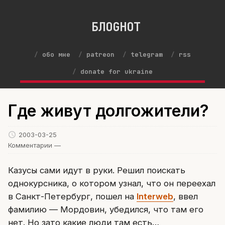
БЛОGНОТ
обо мне
patreon
telegram
rss
donate for ukraine
Где живут долгожители?
2003-03-25
Комментарии —
Казусы сами идут в руки. Решил поискать
однокурсника, о котором узнал, что он переехал
в Санкт-Петербург, пошел на
Interweb
, ввел
фамилию — Мордовин, убедился, что там его
нет. Но зато какие люди там есть…