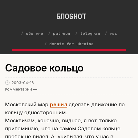
БЛОGНОТ
обо мне
patreon
telegram
rss
donate for ukraine
Садовое кольцо
2003-04-16
Комментарии —
Московский мэр
решил
сделать движение по
кольцу односторонним.
Москвичам, конечно, виднее, я вот только
припоминаю, что на самом Садовом кольце
пробок не видел. А, учитывая, что у нас в