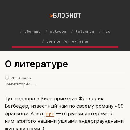
БЛОGНОТ
обо мне
patreon
telegram
rss
donate for ukraine
О литературе
2003-04-17
Комментарии —
Тут недавно в Киев приезжал Фредерик
Бегбедер, известный нам по своему роману «99
франков». А вот
тут
— отрывки интервью с
ним, взятого нашими ушлыми андерграундными
журналистами :).