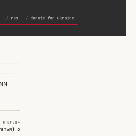
rss
donate for ukraine
CNN
ВПЕРЕД »
татья) о