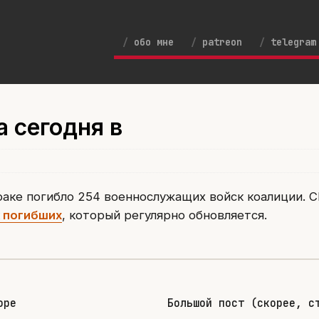
обо мне
patreon
telegram
а сегодня в
раке погибло 254 военнослужащих войск коалиции. 
 погибших
, который регулярно обновляется.
оре
Большой пост (скорее, с