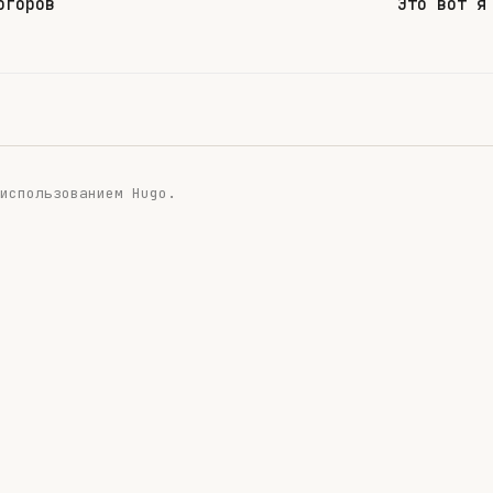
огоров
Это вот я
 использованием
Hugo
.