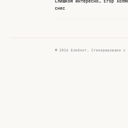
Слишком интересно… Егор Холм
снес
© 2026 БлоGнот.
Сгенерировано с