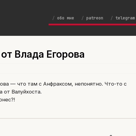
обо мне
patreon
telegram
от Влада Егорова
ова — что там с Анфраксом, непонятно. Что-то с
 от Валуйхоста.
онес?!