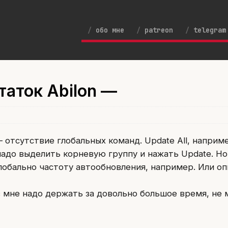
обо мне
patreon
telegram
таток Abilon —
 отсутствие глобальных команд. Update All, наприме
надо выделить корневую группу и нажать Update. Н
лобально частоту автообновления, например. Или о
 мне надо держать за довольно большое время, не