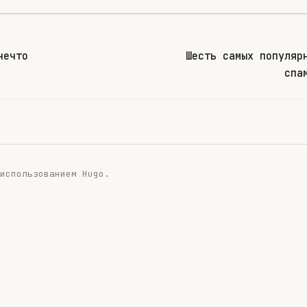
нечто
Шесть самых популяр
спа
 использованием
Hugo
.