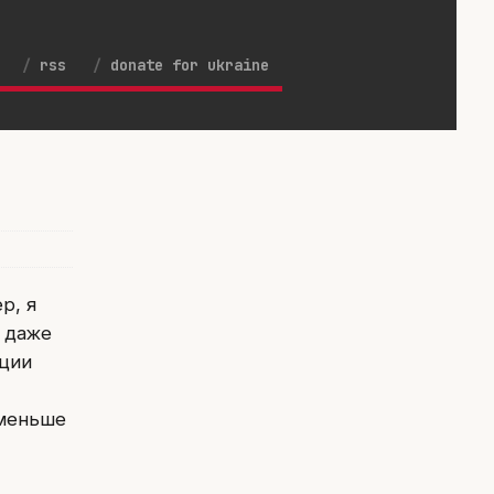
rss
donate for ukraine
р, я
о даже
пции
 меньше