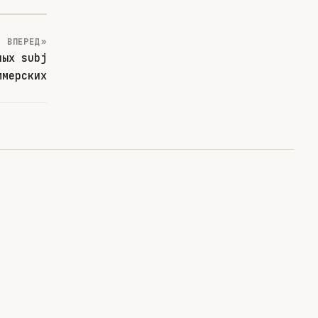
ВПЕРЕД »
ных subj
ммерских