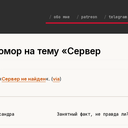
обо мне
patreon
telegram
юмор на тему «Сервер
«
Сервер не найден
«. (
via
)
сандра
Занятный факт, не правда ли