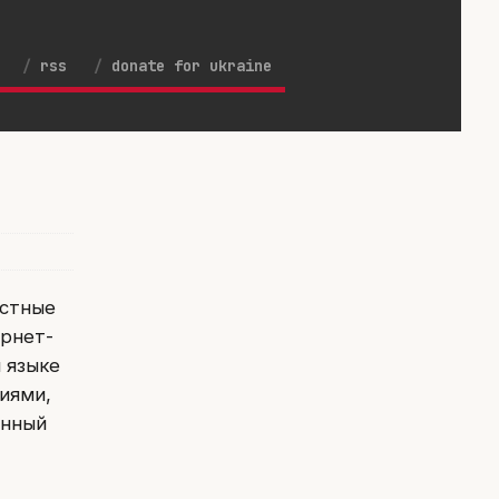
rss
donate for ukraine
остные
ернет-
 языке
сиями,
енный