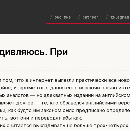
обо мне
patreon
telegram
удивляюсь. При
и том, что в интернет вылезли практически все нов
айне, и, кроме того, давно есть исключительно инт
х аналогов — но адекватных изданий на английском
ивляет другое — те, кто обзавелся английскими вер
ски, как будто им законом было предписано определ
ь, вот они и переводят абы как.
их считается выкладывать не больше трех-четырех