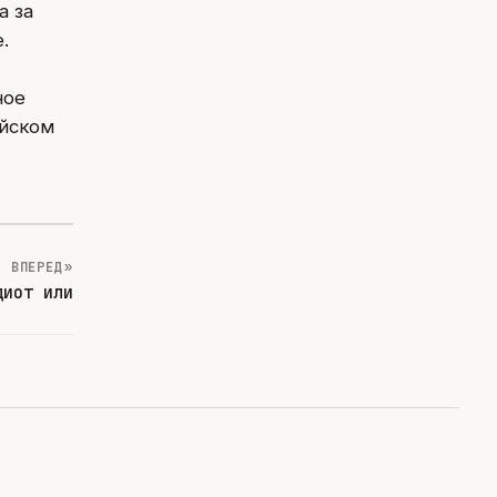
а за
.
ное
ийском
ВПЕРЕД »
диот или