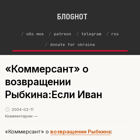
БЛОGНОТ
обо мне
patreon
telegram
rss
donate for ukraine
«Коммерсант» о
возвращении
Рыбкина:Если Иван
2004-02-11
Комментарии —
«Коммерсант» о
возвращении Рыбкина
: