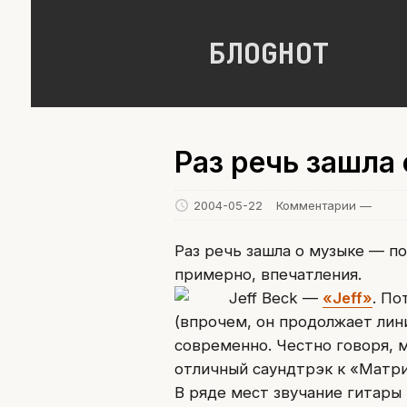
БЛОGНОТ
Раз речь зашла
2004-05-22
Комментарии —
Раз речь зашла о музыке — п
примерно, впечатления.
Jeff Beck —
«Jeff»
. По
(впрочем, он продолжает лини
современно. Честно говоря, 
отличный саундтрэк к «Матр
В ряде мест звучание гитары