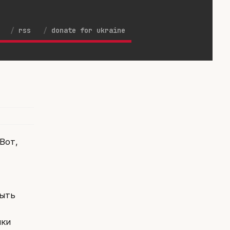
rss
donate for ukraine
 Вот,
быть
ики