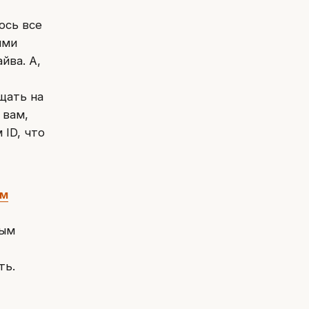
ось все
ыми
йва. А,
щать на
 вам,
 ID, что
ом
ным
ть.