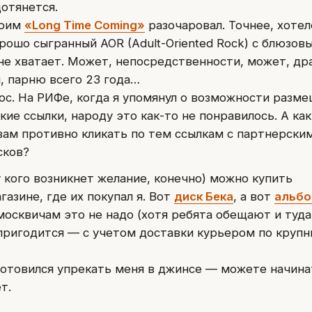
дотянется.
воим
«Long Time Coming»
разочаровал. Точнее, хотел
рошо сыгранный AOR (Adult-Oriented Rock) с блюзов
не хватает. Может, непосредственности, может, дра
, парню всего 23 года…
рос. На РИФе, когда я упомянул о возможности разме
кие ссылки, народу это как-то не понравилось. А как
вам противно кликать по тем ссылкам с партнерским
сков?
у кого возникнет желание, конечно) можно купить
азине, где их покупал я. Вот
диск Бека
, а вот
альб
 москвичам это не надо (хотя ребята обещают и туда
 пригодится — с учетом доставки курьером по круп
зготовился упрекать меня в джинсе — можете начина
т.