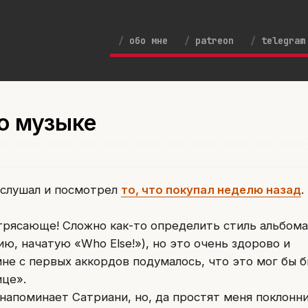
обо мне
patreon
telegram
 о музыке
ослушал и посмотрел
то, что покупал неделю назад
.
трясающе! Сложно как-то определить стиль альбома
ю, начатую «Who Else!»), но это очень здорово и
мне с первых аккордов подумалось, что это мог бы 
ице».
 напоминает Сатриани, но, да простят меня поклонн