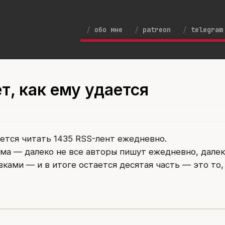
обо мне
patreon
telegram
т, как ему удается
дается читать 1435 RSS-лент ежедневно.
ема — далеко не все авторы пишут ежедневно, далек
вками — и в итоге остается десятая часть — это то,