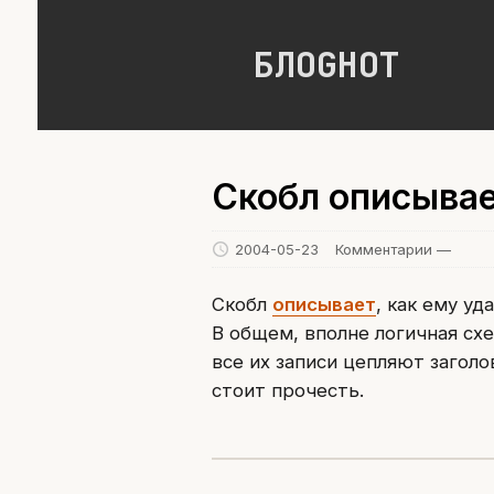
БЛОGНОТ
Скобл описывае
2004-05-23
Комментарии —
Скобл
описывает
, как ему у
В общем, вполне логичная сх
все их записи цепляют заголо
стоит прочесть.