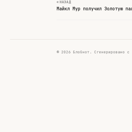
« НАЗАД
Майкл Мур получил Золотую па
© 2026 БлоGнот.
Сгенерировано с