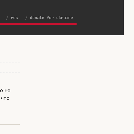
rss
donate for ukraine
о не
 что