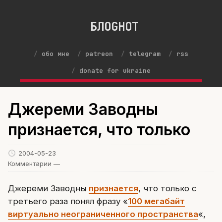
БЛОGНОТ
обо мне
patreon
telegram
rss
donate for ukraine
Джереми Заводны
признается, что только
2004-05-23
Комментарии —
Джереми Заводны
признается
, что только с
третьего раза понял фразу «
100 мегабайт
виртуально неограниченного пространства
«,