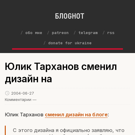
БЛОGНОТ
обо мне
patreon
telegram
rss
donate for ukraine
Юлик Тарханов сменил
дизайн на
2004-06-27
Комментарии —
Юлик Тарханов
сменил дизайн на блоге
:
С этого дизайна я официально заявляю, что