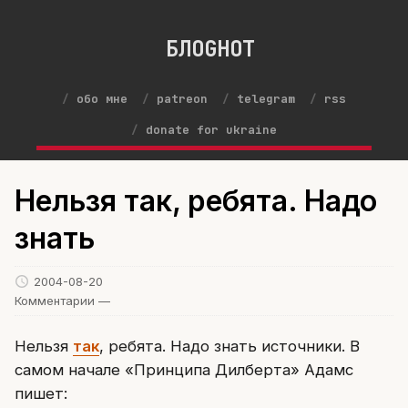
БЛОGНОТ
обо мне
patreon
telegram
rss
donate for ukraine
Нельзя так, ребята. Надо
знать
2004-08-20
Комментарии —
Нельзя
так
, ребята. Надо знать источники. В
самом начале «Принципа Дилберта» Адамс
пишет: