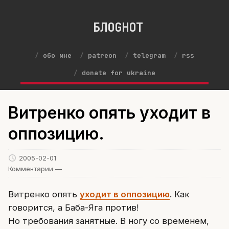
БЛОGНОТ
обо мне
patreon
telegram
rss
donate for ukraine
Витренко опять уходит в
оппозицию.
2005-02-01
Комментарии —
Витренко опять
уходит в оппозицию
. Как
говорится, а Баба-Яга против!
Но требования занятные. В ногу со временем,