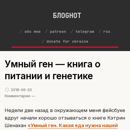
БЛОGНОТ
обо мне
patreon
telegram
rss
donate for ukraine
Умный ген — книга о
питании и генетике
2018-06-20
Комментарии —
Недели две назад в окружающем меня фейсбуке
вдруг начали хорошо отзываться о книге Кэтрин
Шенахан
«Умный ген. Какая еда нужна нашей