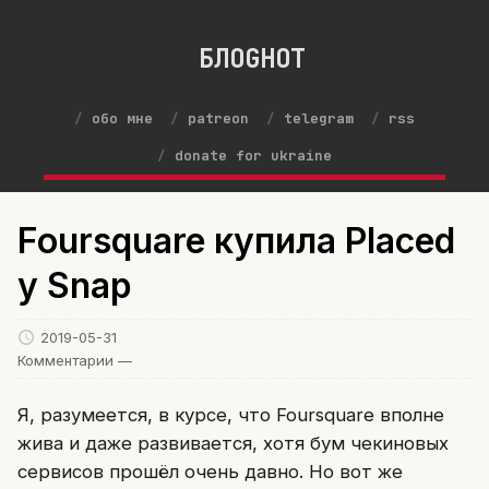
БЛОGНОТ
обо мне
patreon
telegram
rss
donate for ukraine
Foursquare купила Placed
у Snap
2019-05-31
Комментарии —
Я, разумеется, в курсе, что Foursquare вполне
жива и даже развивается, хотя бум чекиновых
сервисов прошёл очень давно. Но вот же