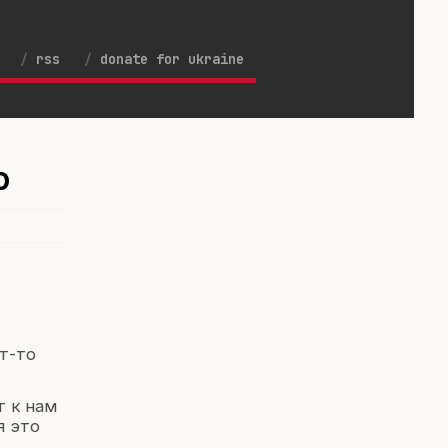
rss
donate for ukraine
ю
т-то
т к нам
я это