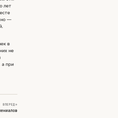
о лет
месте
жно —
й.
ек в
них не
ы
 а при
ВПЕРЕД »
лениалов