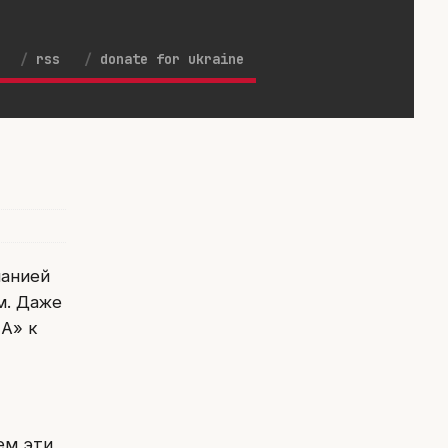
rss
donate for ukraine
панией
м. Даже
А» к
ем эти