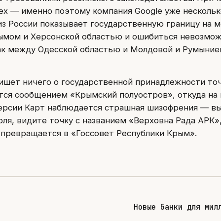
ех — именно поэтому компания Google уже нескольк
 из России показывает государственную границу на 
мом и Херсонской областью и ошибиться невозмо
как между Одесской областью и Молдовой и Румыние
пишет ничего о государственной принадлежности точ
ся сообщением «Крымский полуостров», откуда на 
версии Карт наблюдается страшная шизофрения — в
ля, видите точку с названием «Верховна Рада АРК»,
 превращается в «Госсовет Республики Крым».
Новые банки для мил