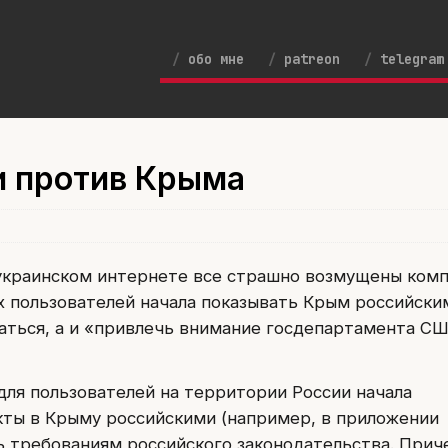
обо мне
patreon
telegram
и против Крыма
 украинском интернете все страшно возмущены ком
их пользователей начала показывать Крым российски
аться, а и «привлечь внимание госдепартамента СШ
 для пользователей на территории России начала
кты в Крыму российскими (например, в приложении
ь требованиям российского законодательства. Прич