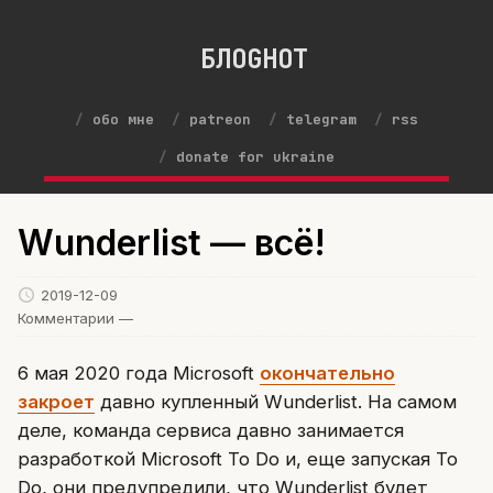
БЛОGНОТ
обо мне
patreon
telegram
rss
donate for ukraine
Wunderlist — всё!
2019-12-09
Комментарии —
6 мая 2020 года Microsoft
окончательно
закроет
давно купленный Wunderlist. На самом
деле, команда сервиса давно занимается
разработкой Microsoft To Do и, еще запуская To
Do, они предупредили, что Wunderlist будет