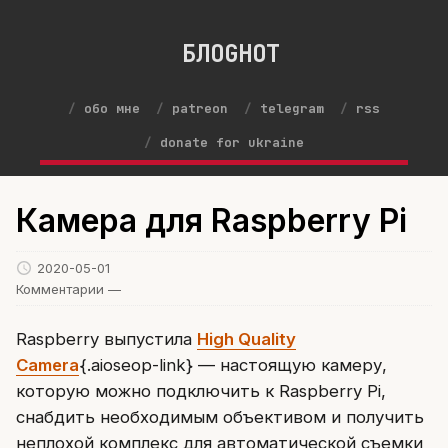
БЛОGНОТ
обо мне
patreon
telegram
rss
donate for ukraine
Камера для Raspberry Pi
2020-05-01
Комментарии —
Raspberry выпустила
High Quality
Camera
{.aioseop-link} — настоящую камеру,
которую можно подключить к Raspberry Pi,
снабдить необходимым объективом и получить
неплохой комплекс для автоматической съемки