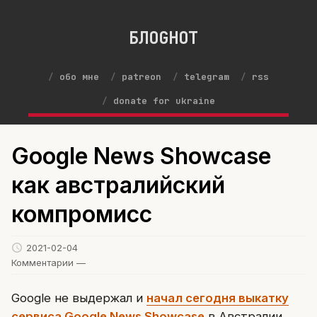
БЛОGНОТ
обо мне
patreon
telegram
rss
donate for ukraine
Google News Showcase
как австралийский
компромисс
2021-02-04
Комментарии —
Google не выдержал и
начал сегодня выкатку
сервиса Google News Showcase
в Австралии.