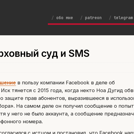
обо мне
patreon
telegram
рховный суд и SMS
ешение
в пользу компании Facebook в деле об
Иск тянется с 2015 года, когда некто Ноа Дугид об
 о защите прав абонентов, выразившееся в использо
ора». На самом деле он получил сообщение о попы
отя у него не было аккаунта, а сообщение предназна
фонного номера.
согласился с истцом и постановил, что Facebook на