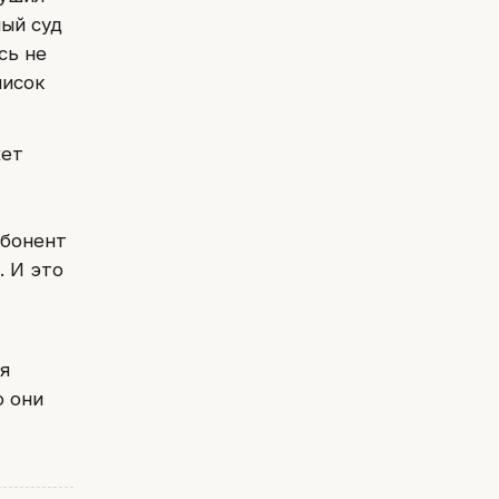
ый суд
сь не
писок
жет
абонент
. И это
я
о они