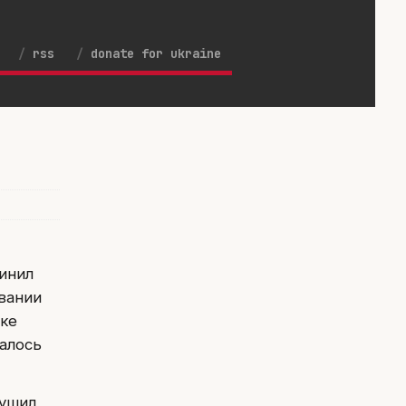
rss
donate for ukraine
винил
вании
тке
чалось
рушил