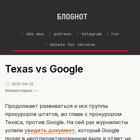
БЛОGНОТ
обо мне
patreon
telegram
rss
donate for ukraine
Texas vs Google
2021-04-12
Комментарии —
Продолжает развиваться и иск группы
прокуроров штатов, во главе с прокурором
Техаса, против Google. На сей раз журналисты
успели
увидеть документ
, который Google
подал в неотредактированном виде в ответ на