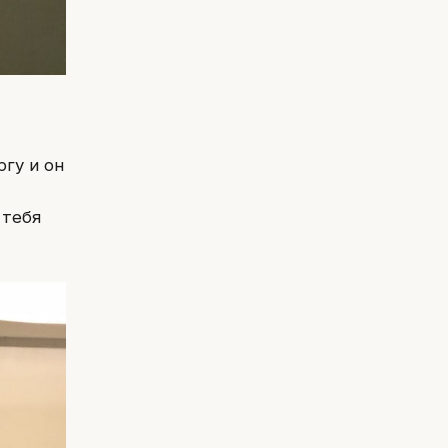
гу и он
 тебя