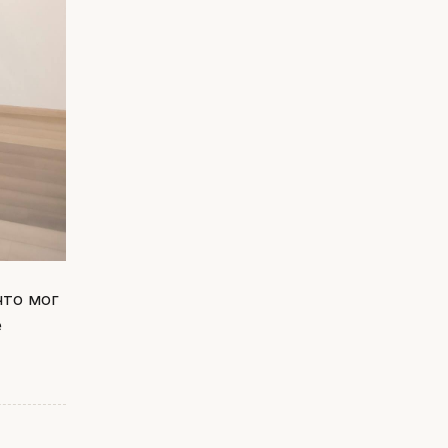
что мог
е