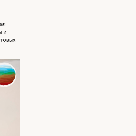
нал
ы и
ктовых