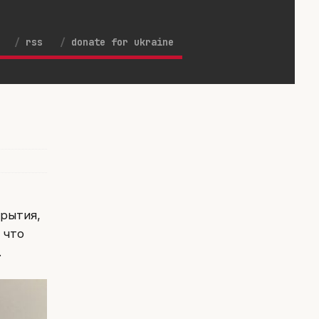
rss
donate for ukraine
крытия,
 что
.