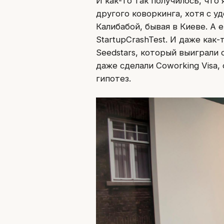
И как-то так получилось, что
другого коворкинга, хотя с у
Калибабой, бывая в Киеве. А 
StartupCrashTest. И даже как
Seedstars, который выиграли
даже сделали Coworking Visa
гипотез.