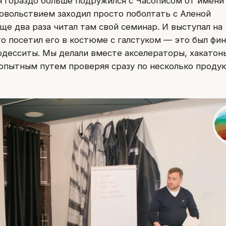
 я гораздо больше подружился с Часописом от имени
довольствием заходил просто поболтать с Аленой
еще два раза читал там свой семинар. И выступал на
-то посетил его в костюме с галстуком — это был фи
 одесситы. Мы делали вместе акселераторы, хакатон
, опытным путем проверяя сразу по несколько проду