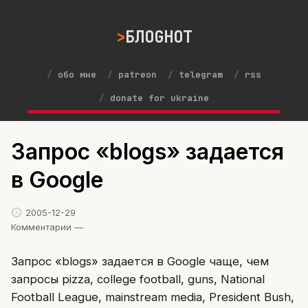
БЛОGНОТ
обо мне
patreon
telegram
rss
donate for ukraine
Запрос «blogs» задается
в Google
2005-12-29
Комментарии —
Запрос «blogs» задается в Google чаще, чем
запросы pizza, college football, guns, National
Football League, mainstream media, President Bush,