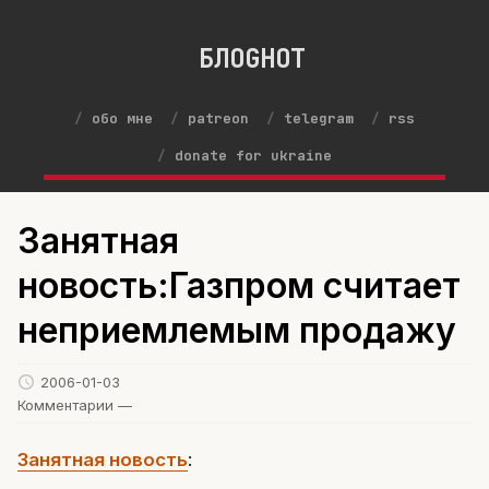
БЛОGНОТ
обо мне
patreon
telegram
rss
donate for ukraine
Занятная
новость:Газпром считает
неприемлемым продажу
2006-01-03
Комментарии —
Занятная новость
: