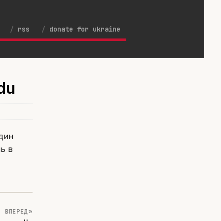
rss
donate for ukraine
du
дин
ь в
ВПЕРЕД »