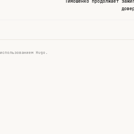
Тимошенко продолжает зажи
дове
 использованием
Hugo
.