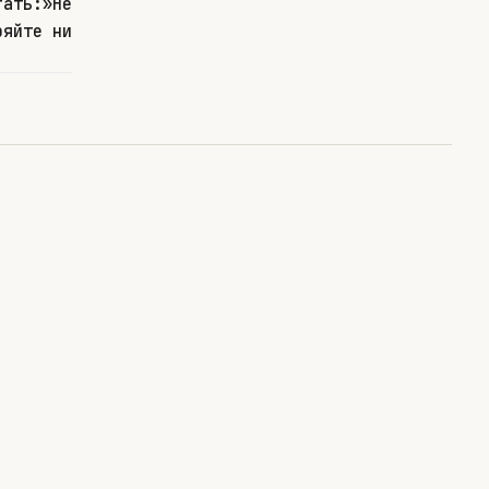
гать:»Не
ряйте ни