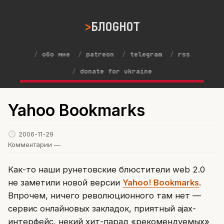
БЛОGНОТ
обо мне
patreon
telegram
rss
donate for ukraine
Yahoo Bookmarks
2006-11-29
Комментарии —
Как-то наши рунетовские блюстители web 2.0
не заметили новой версии
Yahoo! Bookmarks
.
Впрочем, ничего революционного там нет —
сервис онлайновых закладок, приятный ajax-
интерфейс, некий хит-парад «рекомендуемых»