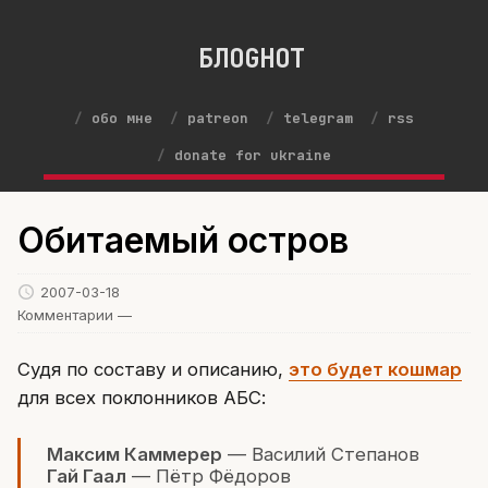
БЛОGНОТ
обо мне
patreon
telegram
rss
donate for ukraine
Обитаемый остров
2007-03-18
Комментарии —
Судя по составу и описанию,
это будет кошмар
для всех поклонников АБС:
Максим Каммерер
— Василий Степанов
Гай Гаал
— Пётр Фёдоров