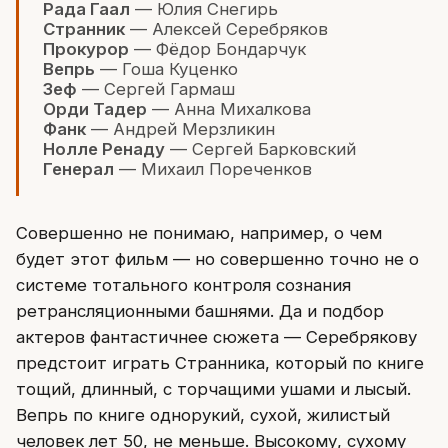
Рада Гаал
— Юлия Снегирь
Странник
— Алексей Серебряков
Прокурор
— Фёдор Бондарчук
Вепрь
— Гоша Куценко
Зеф
— Сергей Гармаш
Орди Тадер
— Анна Михалкова
Фанк
— Андрей Мерзликин
Нолле Ренаду
— Сергей Барковский
Генерал
— Михаил Пореченков
Совершенно не понимаю, например, о чем
будет этот фильм — но совершенно точно не о
системе тотального контроля сознания
ретрансляционными башнями. Да и подбор
актеров фантастичнее сюжета — Серебрякову
предстоит играть Странника, который по книге
тощий, длинный, с торчащими ушами и лысый.
Вепрь по книге однорукий, сухой, жилистый
человек лет 50, не меньше. Высокому, сухому