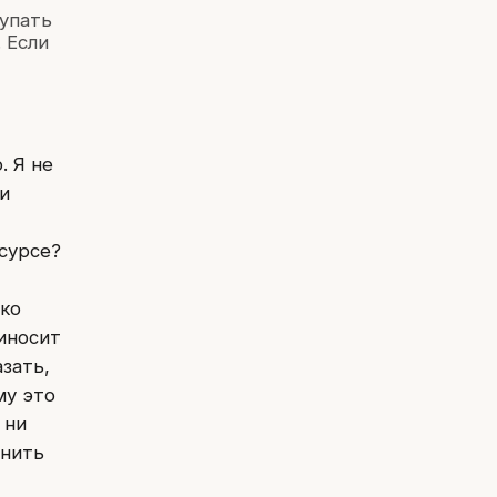
упать
 Если
. Я не
 и
есурсе?
ько
риносит
зать,
му это
 ни
енить