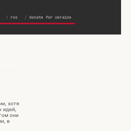
rss
donate for ukraine
ии, хотя
х идей,
том они
и, в