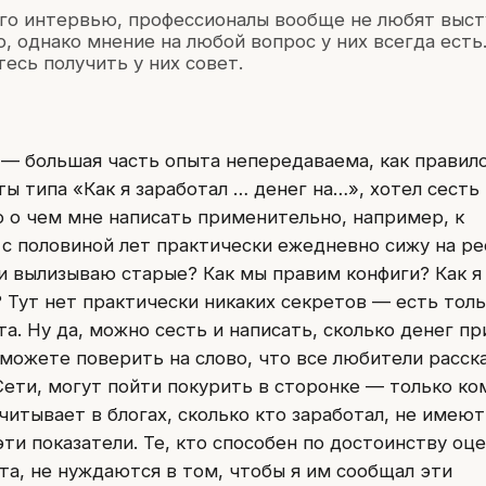
ого интервью, профессионалы вообще не любят выст
о, однако мнение на любой вопрос у них всегда есть.
есь получить у них совет.
 — большая часть опыта непередаваема, как правило
ты типа «Как я заработал … денег на…», хотел сесть
о о чем мне написать применительно, например, к
ь с половиной лет практически ежедневно сижу на р
и вылизываю старые? Как мы правим конфиги? Как я
Тут нет практически никаких секретов — есть тол
а. Ну да, можно сесть и написать, сколько денег п
можете поверить на слово, что все любители расска
Сети, могут пойти покурить в сторонке — только ко
читывает в блогах, сколько кто заработал, не имеют
ти показатели. Те, кто способен по достоинству оц
та, не нуждаются в том, чтобы я им сообщал эти