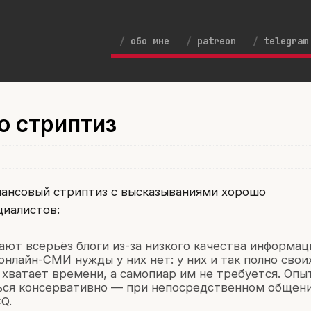
обо мне
patreon
telegram
о стриптиз
ансовый стриптиз с высказываниями хорошо
циалистов:
ют всерьёз блоги из-за низкого качества информац
онлайн-СМИ нужды у них нет: у них и так полно свои
 хватает времени, а самопиар им не требуется. Опы
ся консервативно — при непосредственном общени
Q.