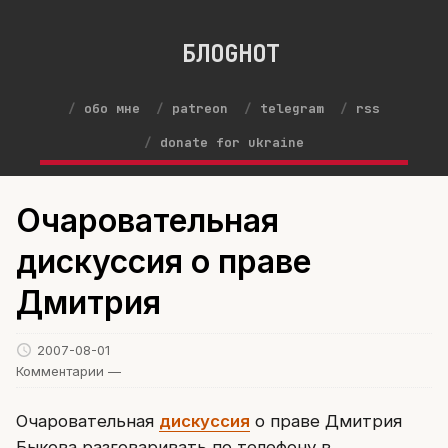
БЛОGНОТ
обо мне
patreon
telegram
rss
donate for ukraine
Очаровательная
дискуссия о праве
Дмитрия
2007-08-01
Комментарии —
Очаровательная
дискуссия
о праве Дмитрия
Быкова разговаривать по телефону в