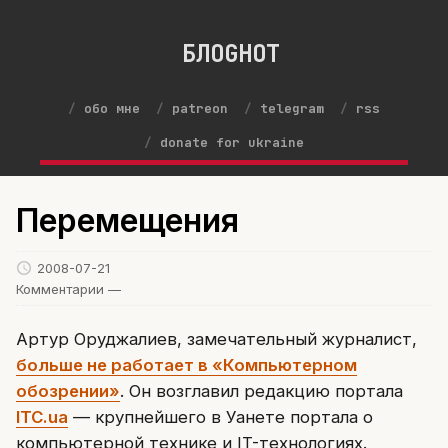
БЛОGНОТ
обо мне
patreon
telegram
rss
donate for ukraine
Перемещения
2008-07-21
Комментарии —
Артур Оруджалиев, замечательный журналист,
больше не работает в «Компьютерном
обозрении»
. Он возглавил редакцию портала
ITC.ua
— крупнейшего в Уанете портала о
компьютерной технике и IT-технологиях.