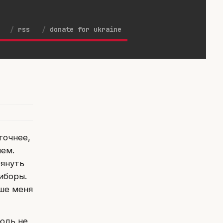
rss
donate for ukraine
точнее,
ием.
тянуть
иборы.
ьше меня
нюдь не