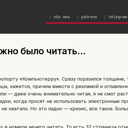
обо мне
patreon
telegram
ожно было читать…
эропорту «Компьютерру». Сразу поразился толщине, 
цы, кажется, причем вместе с рекламой и оглавлен
ли — даже очень внимательно читая, я не смог рас
садки, когда просят не использовать электронные пр
 не хватило. Но это ладно — кризис, все такое. Бол
то в номере нечего читать. То есть 32 страницы от