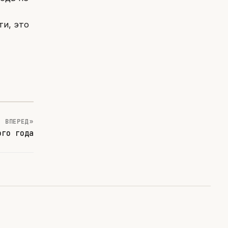
ти, это
ВПЕРЕД »
ого года