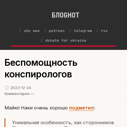
БЛОGНОТ
обо мне
patreon
telegram
rss
donate for ukraine
Беспомощность
конспирологов
2023-12-24
Комментарии —
Майкл Наки очень хорошо
подметил
:
Уникальная особенность, как сторонников