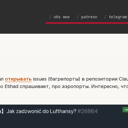
обо мне
patreon
telegram
ал
открывать
issues (багрепорты) в репозитории Cla
ро Etihad спрашивает, про аэропорты. Интересно, чт