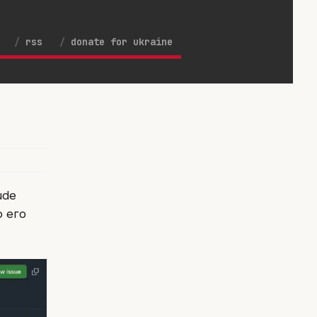
rss
donate for ukraine
ude
о его