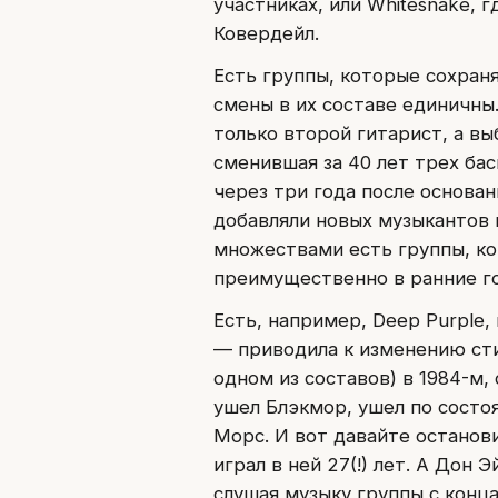
участниках, или Whitesnake, 
Ковердейл.
Есть группы, которые сохран
смены в их составе единичны. 
только второй гитарист, а в
сменившая за 40 лет трех бас
через три года после основани
добавляли новых музыкантов 
множествами есть группы, ко
преимущественно в ранние г
Есть, например, Deep Purple,
— приводила к изменению стил
одном из составов) в 1984-м,
ушел Блэкмор, ушел по состо
Морс. И вот давайте останов
играл в ней 27(!) лет. А Дон 
слушая музыку группы с конца