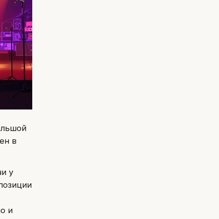
ольшой
ен в
и у
 позиции
о и