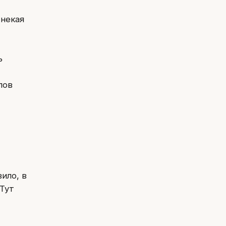
 некая
ь
лов
ило, в
 Тут