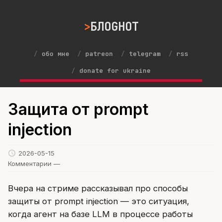
БЛОGНОТ
обо мне
patreon
telegram
rss
donate for ukraine
Защита от prompt
injection
2026-05-15
Комментарии —
Вчера на стриме рассказывал про способы
защиты от prompt injection — это ситуация,
когда агент на базе LLM в процессе работы