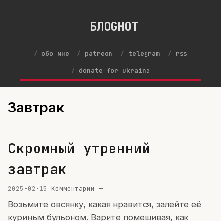
БЛОGНОТ
обо мне
patreon
telegram
rss
donate for ukraine
Завтрак
Скромный утренний
завтрак
2025-02-15
Комментарии —
Возьмите овсянку, какая нравится, залейте её
куриным бульоном. Варите помешивая, как